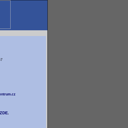
67
ntrum.cz
ZDE
.