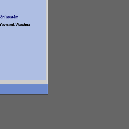
ační systém
.
išťovnami. Všechna